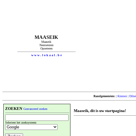
MAASEIK
Maaseik
Neeroeteren
Opoeteren
w w w . l o k a a l . b e
Randgemeenten:
|
Kinrooi
|
Dils
ZOEKEN
Geavanceerd zoeken
Maaseik, dit is uw startpagina!
Selecteer het zoeksysteem