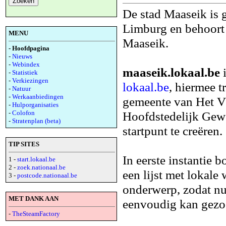
De stad Maaseik is 
Limburg en behoort 
MENU
Maaseik.
- Hoofdpagina
-
Nieuws
-
Webindex
maaseik.lokaal.be
i
-
Statistiek
-
Verkiezingen
lokaal.be
, hiermee t
-
Natuur
-
Werkaanbiedingen
gemeente van Het V
-
Hulporganisaties
-
Colofon
Hoofdstedelijk Gewe
-
Stratenplan (beta)
startpunt te creëren.
TIP SITES
In eerste instantie
1 -
start.lokaal.be
2 -
zoek.nationaal.be
een lijst met lokale
3 -
postcode.nationaal.be
onderwerp, zodat nu
MET DANK AAN
eenvoudig kan gezo
-
TheSteamFactory